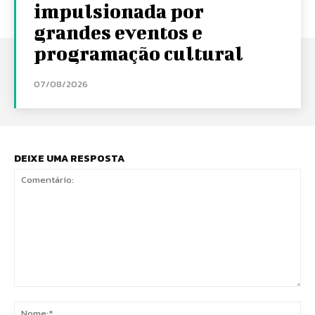
impulsionada por
grandes eventos e
programação cultural
07/08/2026
DEIXE UMA RESPOSTA
Comentário:
No