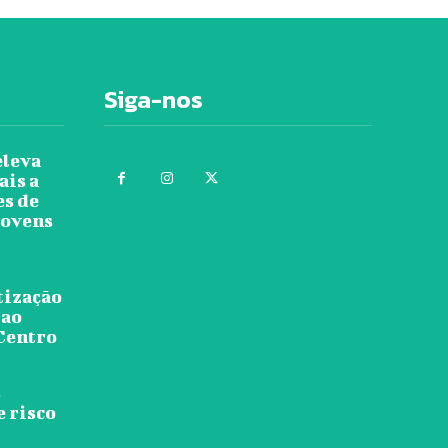
Siga-nos
eleva
ais a
es de
jovens
tização
 ao
 Centro
s
e risco