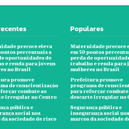
recentes
Populares
idade precoce eleva
Maternidade precoce 
pontos percentuais a
em 50 pontos percentu
de oportunidades de
perda de oportunidad
ho e renda para jovens
trabalho e renda para 
es no Brasil
mulheres no Brasil
tura promove
Prefeitura promove
ma de conscientização
programa de conscien
eforçar combate ao
para reforçar combate
te irregular no Centro
descarte irregular no
nça pública e
Segurança pública e
rança social nos
insegurança social no
 da sociedade de risco
marcos da sociedade d