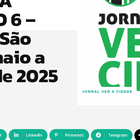
 A
 6 –
 São
maio a
de 2025
JORNAL VER A CIDADE
X
Linkedin
Pinterest
Telegram