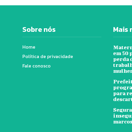
Sobre nós
Mais 
Home
Matern
em 50 
Política de privacidade
perda 
trabal
Fale conosco
mulher
Prefei
progra
para r
descar
Segura
insegu
marcos