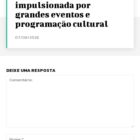
impulsionada por
grandes eventos e
programação cultural
07/08/2026
DEIXE UMA RESPOSTA
Comentário:
No