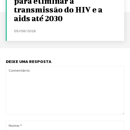
para eliminar a
transmissão do HIV e a
aids até 2030
05/08/2026
DEIXE UMA RESPOSTA
Comentário:
No