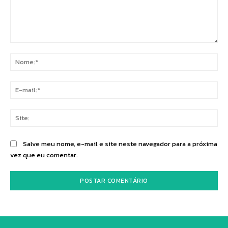
Comentário:
No
E-
mai
Sit
Salve meu nome, e-mail e site neste navegador para a próxima
vez que eu comentar.