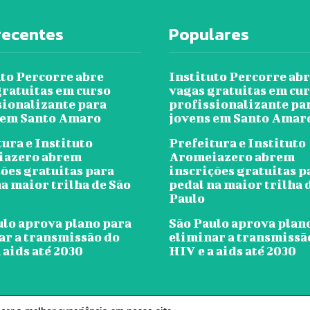
recentes
Populares
uto Percorre abre
Instituto Percorre ab
gratuitas em curso
vagas gratuitas em cu
sionalizante para
profissionalizante pa
 em Santo Amaro
jovens em Santo Amar
ura e Instituto
Prefeitura e Instituto
iazero abrem
Aromeiazero abrem
ções gratuitas para
inscrições gratuitas p
a maior trilha de São
pedal na maior trilha 
Paulo
ulo aprova plano para
São Paulo aprova plan
ar a transmissão do
eliminar a transmissã
 aids até 2030
HIV e a aids até 2030