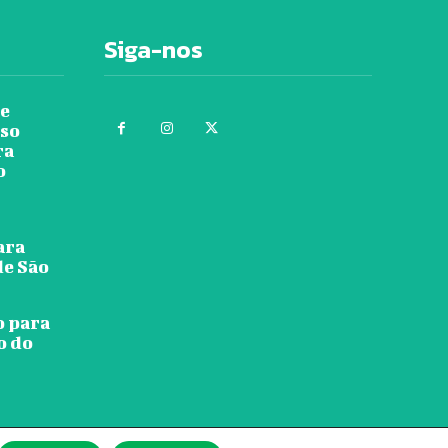
Siga-nos
re
rso
ra
o
ara
de São
o para
o do