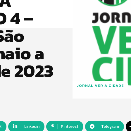
 A
 4 –
São
maio a
de 2023
JORNAL VER A CIDADE
X
Linkedin
Pinterest
Telegram