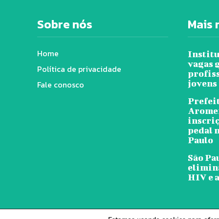
Sobre nós
Mais 
Home
Instit
vagas 
Política de privacidade
profis
jovens
Fale conosco
Prefeit
Arome
inscri
pedal n
Paulo
São Pa
elimin
HIV e a