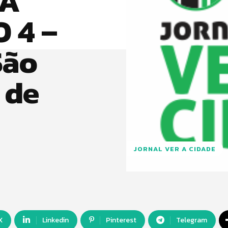
 A
 4 –
São
 de
JORNAL VER A CIDADE
X
Linkedin
Pinterest
Telegram