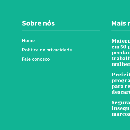
Sobre nós
Mais 
Home
Matern
em 50 
Política de privacidade
perda 
trabal
Fale conosco
mulher
Prefei
progra
para r
descar
Segura
insegu
marcos