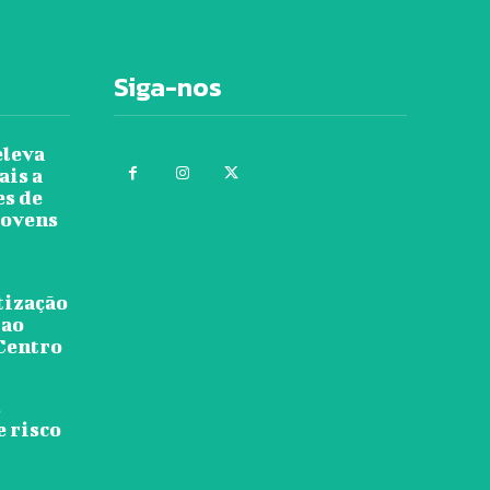
Siga-nos
eleva
ais a
es de
jovens
tização
 ao
 Centro
s
e risco