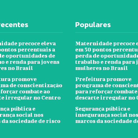
recentes
Populares
idade precoce eleva
Maternidade precoce 
pontos percentuais a
em 50 pontos percentu
de oportunidades de
perda de oportunidad
ho e renda para jovens
trabalho e renda para 
es no Brasil
mulheres no Brasil
tura promove
Prefeitura promove
ma de conscientização
programa de conscien
eforçar combate ao
para reforçar combate
te irregular no Centro
descarte irregular no
nça pública e
Segurança pública e
rança social nos
insegurança social no
 da sociedade de risco
marcos da sociedade d