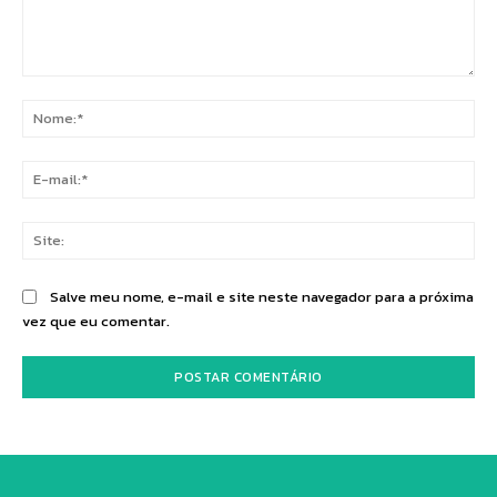
Comentário:
No
E-
mai
Sit
Salve meu nome, e-mail e site neste navegador para a próxima
vez que eu comentar.