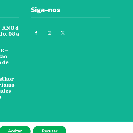
Siga-nos
 ANO 4
lo, 08 a
E –
São
o de
melhor
urismo
ndes
o
Aceitar
Recusar
dbe.