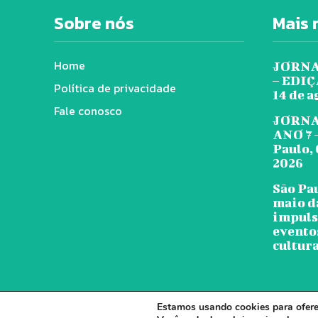
Sobre nós
Mais 
Home
JORNA
– EDIÇÃ
Política de privacidade
14 de a
Fale conosco
JORNA
ANO 7 
Paulo, 
2026
São Pa
maio d
impuls
evento
cultura
Estamos usando cookies para oferec
© J