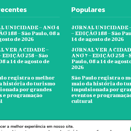
recentes
Populares
L UNICIDADE – ANO 4
JORNAL UNICIDADE –
O 188 – São Paulo, 08 a
– EDIÇÃO 188 – São Pau
gosto de 2026
14 de agosto de 2026
L VER A CIDADE –
JORNAL VER A CIDAD
– EDIÇÃO 258 – São
ANO 7 – EDIÇÃO 258 – 
08 a 14 de agosto de
Paulo, 08 a 14 de agost
2026
ulo registra o melhor
São Paulo registra o 
a história do turismo
maio da história do t
ionada por grandes
impulsionada por gra
s e programação
eventos e programaçã
l
cultural
er a melhor experiência em nosso site.
ornal Ver A Cidade - Todos os direitos reservados. - Desenvolvido por Clou