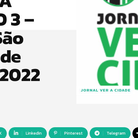
 A
 3 –
São
 de
 2022
JORNAL VER A CIDADE
X
Linkedin
Pinterest
Telegram