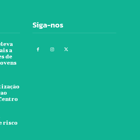
Siga-nos
eleva
ais a
es de
jovens
tização
 ao
 Centro
s
e risco