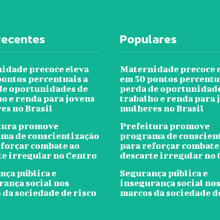
recentes
Populares
idade precoce eleva
Maternidade precoce 
pontos percentuais a
em 50 pontos percentu
de oportunidades de
perda de oportunidad
ho e renda para jovens
trabalho e renda para 
es no Brasil
mulheres no Brasil
tura promove
Prefeitura promove
ma de conscientização
programa de conscien
eforçar combate ao
para reforçar combate
te irregular no Centro
descarte irregular no
nça pública e
Segurança pública e
rança social nos
insegurança social no
 da sociedade de risco
marcos da sociedade d