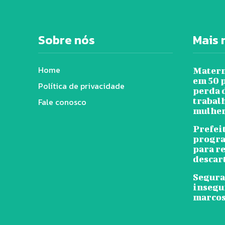
Sobre nós
Mais 
Home
Matern
em 50 
Política de privacidade
perda 
trabal
Fale conosco
mulher
Prefei
progra
para r
descar
Segura
insegu
marcos