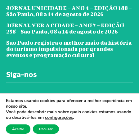
JORNAL UNICIDADE – ANO 4 – EDIÇÃO 188 –
São Paulo, 08 a 14 de agosto de 2026
JORNAL VER A CIDADE – ANO 7 – EDIÇÃO
258 – São Paulo, 08 a 14 de agosto de 2026
São Paulo registra o melhor maio da história
do turismo impulsionada por grandes
eventos e programação cultural
Siga-nos
Estamos usando cookies para oferecer a melhor experiência em
nosso site.
Você pode descobrir mais sobre quais cookies estamos usando
ou desativá-los em
configurações
.
© Jornal Ver A Cidade - Todos os direitos
Aceitar
Recusar
reservados. - Desenvolvido por Cloudbe.