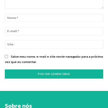
Comentário:
No
E-
mai
Sit
Salve meu nome, e-mail e site neste navegador para a próxima
vez que eu comentar.
Sobre nós