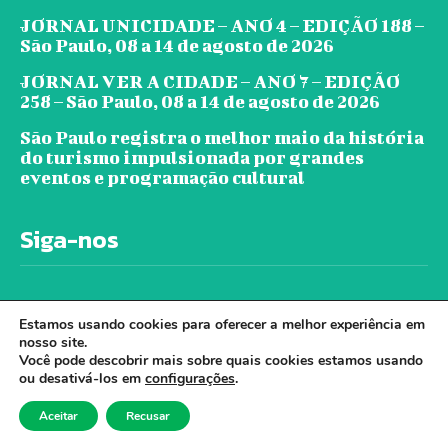
JORNAL UNICIDADE – ANO 4 – EDIÇÃO 188 –
São Paulo, 08 a 14 de agosto de 2026
JORNAL VER A CIDADE – ANO 7 – EDIÇÃO
258 – São Paulo, 08 a 14 de agosto de 2026
São Paulo registra o melhor maio da história
do turismo impulsionada por grandes
eventos e programação cultural
Siga-nos
Estamos usando cookies para oferecer a melhor experiência em
nosso site.
Você pode descobrir mais sobre quais cookies estamos usando
ou desativá-los em
configurações
.
© Jornal Ver A Cidade - Todos os direitos
Aceitar
Recusar
reservados. - Desenvolvido por Cloudbe.