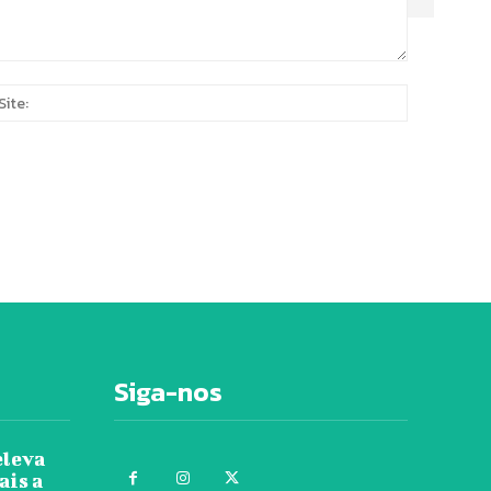
Site:
*
Siga-nos
eleva
ais a