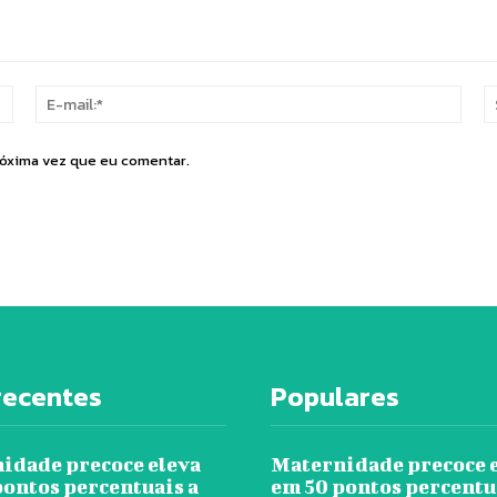
Nome:*
E-
mail:
róxima vez que eu comentar.
recentes
Populares
idade precoce eleva
Maternidade precoce 
pontos percentuais a
em 50 pontos percentu