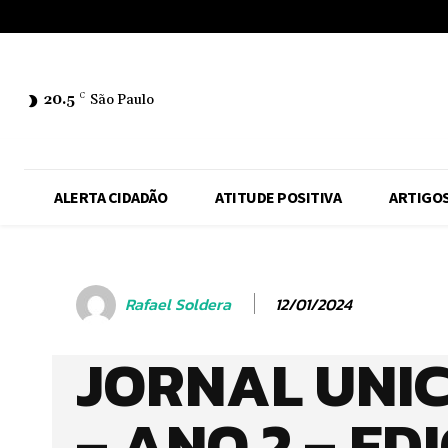
No menu items!
20.5
C
São Paulo
ALERTA CIDADÃO
ATITUDE POSITIVA
ARTIGO
12/01/2024
Rafael Soldera
JORNAL UNI
– ANO 2 – ED