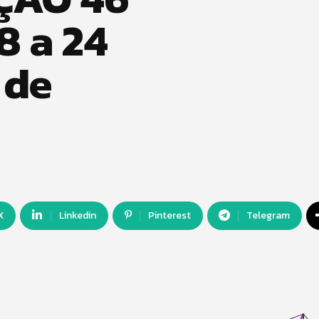
8 a 24
 de
X
Linkedin
Pinterest
Telegram