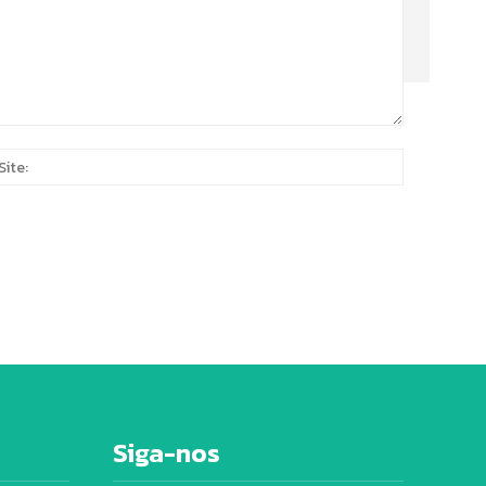
Site:
*
Siga-nos