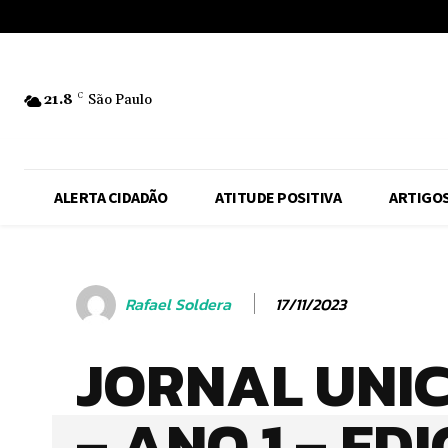
No menu items!
21.8
C
São Paulo
ALERTA CIDADÃO
ATITUDE POSITIVA
ARTIGO
17/11/2023
Rafael Soldera
JORNAL UNI
– ANO 1 – ED