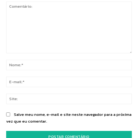
Comentário:
No
E-
mai
Sit
Salve meu nome, e-mail e site neste navegador para a próxima
vez que eu comentar.