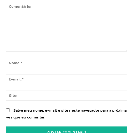
Comentário:
No
E-
mai
Sit
Salve meu nome, e-mail e site neste navegador para a próxima
vez que eu comentar.