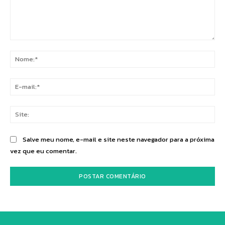
Comentário:
No
E-
mai
Sit
Salve meu nome, e-mail e site neste navegador para a próxima
vez que eu comentar.