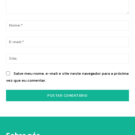
Comentário:
No
E-
mai
Sit
Salve meu nome, e-mail e site neste navegador para a próxima
vez que eu comentar.