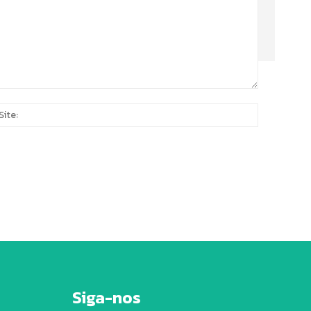
Site:
*
Siga-nos