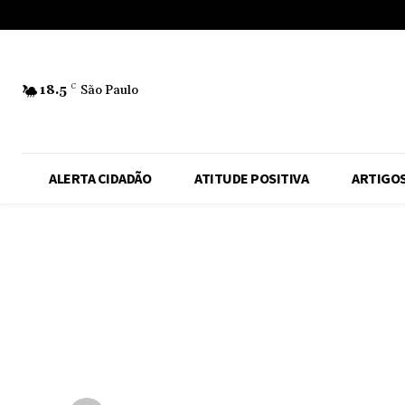
No menu items!
18.5
C
São Paulo
ALERTA CIDADÃO
ATITUDE POSITIVA
ARTIGO