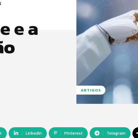
5
e e a
ão
ARTIGOS
X
Linkedin
Pinterest
Telegram