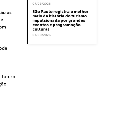
07/08/2026
São Paulo registra o melhor
são as
maio da história do turismo
de
impulsionada por grandes
eventos e programação
com
cultural
07/08/2026
pode
a
 futuro
ção