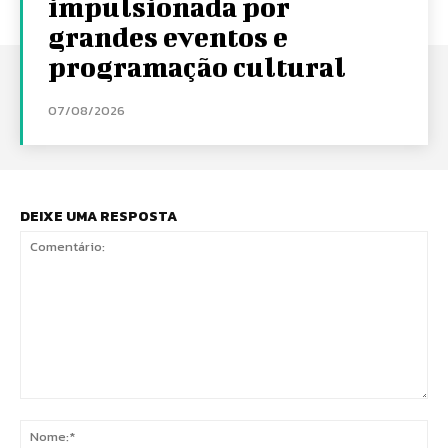
impulsionada por
grandes eventos e
programação cultural
07/08/2026
DEIXE UMA RESPOSTA
Comentário:
No