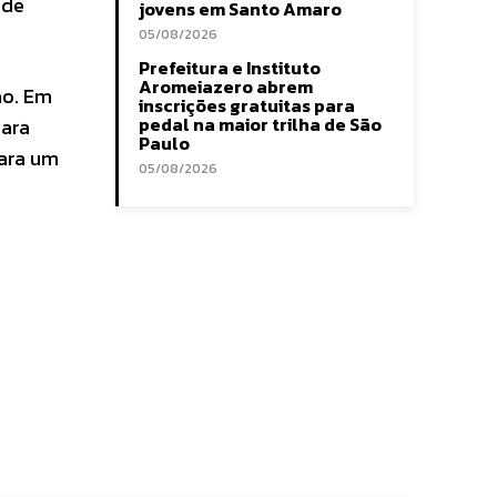
 de
jovens em Santo Amaro
05/08/2026
Prefeitura e Instituto
Aromeiazero abrem
ão. Em
inscrições gratuitas para
pedal na maior trilha de São
para
Paulo
para um
05/08/2026