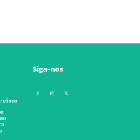
Siga-nos
s
e risco
re
rso
ra
o