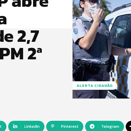
P abre
a
e 2,7
 PM 2ª
ALERTA CIDADÃO
X
Linkedin
Pinterest
Telegram