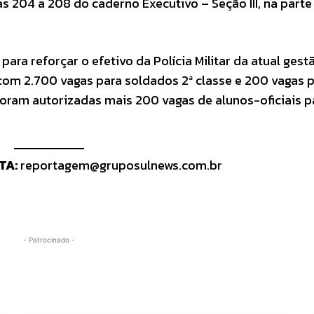
as 204 a 208 do caderno Executivo – Seção III, na parte
para reforçar o efetivo da Polícia Militar da atual gest
com 2.700 vagas para soldados 2ª classe e 200 vagas 
9 foram autorizadas mais 200 vagas de alunos-oficiais 
TA:
reportagem@gruposulnews.com.br
- Patrocinado -