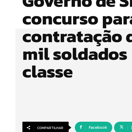
Governo de S
concurso par
contratação d
mil soldados
classe
Facebook
COMPARTILHAR