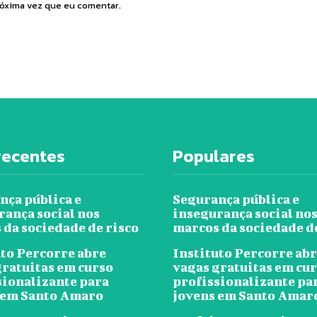
róxima vez que eu comentar.
recentes
Populares
nça pública e
Segurança pública e
rança social nos
insegurança social no
 da sociedade de risco
marcos da sociedade d
uto Percorre abre
Instituto Percorre ab
gratuitas em curso
vagas gratuitas em cu
sionalizante para
profissionalizante pa
 em Santo Amaro
jovens em Santo Amar