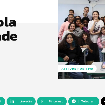
ola
ade
ATITUDE POSITIVA
X
Linkedin
Pinterest
Telegram