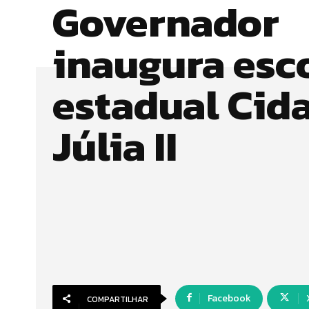
Governador
inaugura esc
estadual Cid
Júlia II
Facebook
COMPARTILHAR