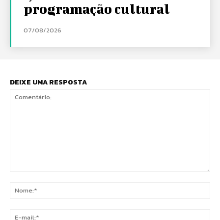
programação cultural
07/08/2026
DEIXE UMA RESPOSTA
Comentário:
No
E-