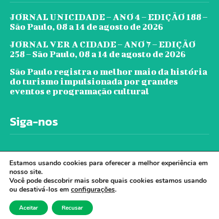
JORNAL UNICIDADE – ANO 4 – EDIÇÃO 188 –
São Paulo, 08 a 14 de agosto de 2026
JORNAL VER A CIDADE – ANO 7 – EDIÇÃO
258 – São Paulo, 08 a 14 de agosto de 2026
São Paulo registra o melhor maio da história
do turismo impulsionada por grandes
eventos e programação cultural
Siga-nos
Estamos usando cookies para oferecer a melhor experiência em
nosso site.
Você pode descobrir mais sobre quais cookies estamos usando
ou desativá-los em
configurações
.
© Jornal Ver A Cidade - Todos os direitos
Aceitar
Recusar
reservados. - Desenvolvido por Cloudbe.