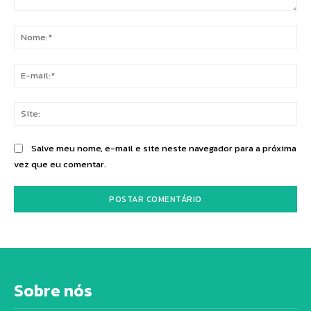
Comentário:
No
E-
mai
Sit
Salve meu nome, e-mail e site neste navegador para a próxima
vez que eu comentar.
Sobre nós