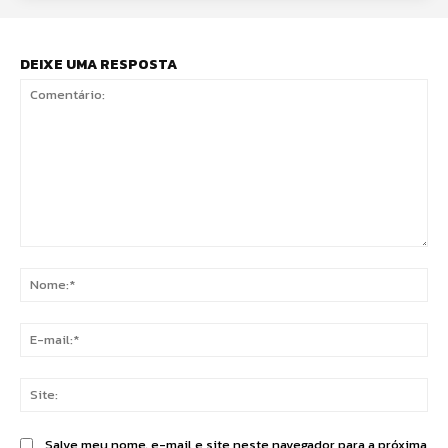
DEIXE UMA RESPOSTA
Comentário:
No
E-
mai
Sit
Salve meu nome, e-mail e site neste navegador para a próxima