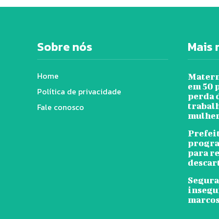
Sobre nós
Mais 
Home
Matern
em 50 
Política de privacidade
perda 
trabal
Fale conosco
mulher
Prefei
progra
para r
descar
Segura
insegu
marcos