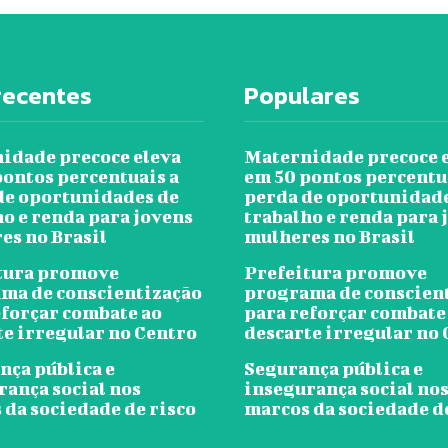
recentes
Populares
idade precoce eleva
Maternidade precoce 
pontos percentuais a
em 50 pontos percentu
de oportunidades de
perda de oportunidad
ho e renda para jovens
trabalho e renda para 
es no Brasil
mulheres no Brasil
tura promove
Prefeitura promove
ma de conscientização
programa de conscien
eforçar combate ao
para reforçar combate
te irregular no Centro
descarte irregular no
nça pública e
Segurança pública e
rança social nos
insegurança social no
 da sociedade de risco
marcos da sociedade d