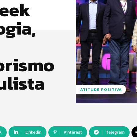
Week
ogia,
orismo
ulista
ATITUDE POSITIVA
X
Linkedin
Pinterest
Telegram