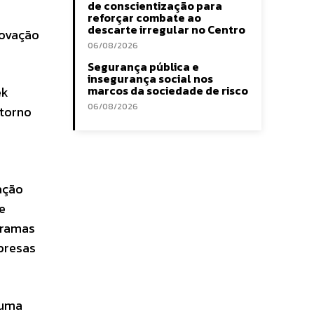
de conscientização para
reforçar combate ao
descarte irregular no Centro
novação
06/08/2026
Segurança pública e
insegurança social nos
marcos da sociedade de risco
ek
06/08/2026
 torno
ação
e
gramas
presas
 uma