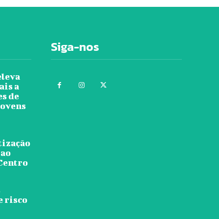
Siga-nos
eleva
ais a
es de
jovens
tização
 ao
 Centro
s
e risco