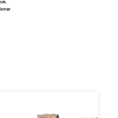
ue,
ionar