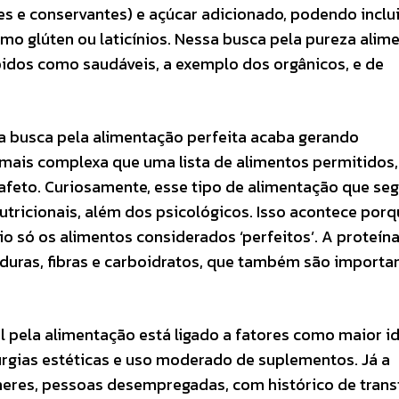
es e conservantes) e açúcar adicionado, podendo inclui
mo glúten ou laticínios. Nessa busca pela pureza alime
idos como saudáveis, a exemplo dos orgânicos, e de
a busca pela alimentação perfeita acaba gerando
 mais complexa que uma lista de alimentos permitidos,
e afeto. Curiosamente, esse tipo de alimentação que se
utricionais, além dos psicológicos. Isso acontece por
io só os alimentos considerados ‘perfeitos’. A proteín
duras, fibras e carboidratos, que também são importan
l pela alimentação está ligado a fatores como maior i
rurgias estéticas e uso moderado de suplementos. Já a
heres, pessoas desempregadas, com histórico de tran