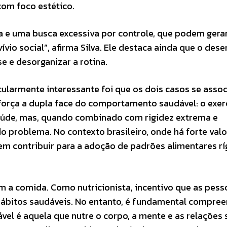
com foco estético.
a e uma busca excessiva por controle, que podem gerar
vívio social”, afirma Silva. Ele destaca ainda que o de
e e desorganizar a rotina.
ularmente interessante foi que os dois casos se asso
reforça a dupla face do comportamento saudável: o exer
úde, mas, quando combinado com rigidez extrema e
o problema. No contexto brasileiro, onde há forte val
m contribuir para a adoção de padrões alimentares rí
com a comida. Como nutricionista, incentivo que as pes
ábitos saudáveis. No entanto, é fundamental compre
l é aquela que nutre o corpo, a mente e as relações s