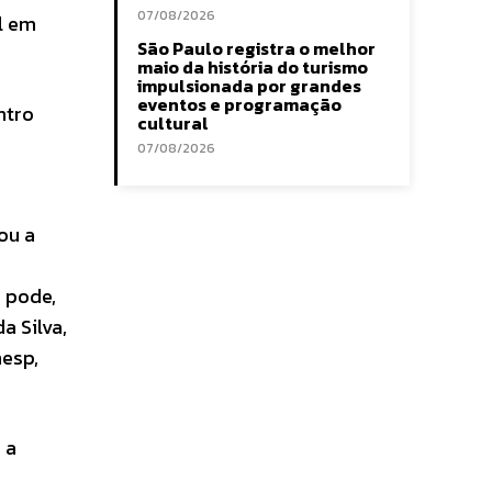
07/08/2026
l em
São Paulo registra o melhor
maio da história do turismo
impulsionada por grandes
eventos e programação
ntro
cultural
07/08/2026
ou a
 pode,
a Silva,
esp,
 a