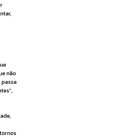
r
ntar,
gue
que não
a passa
tes”,
dade,
stornos