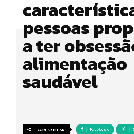
característic
pessoas pro
a ter obsessã
alimentação
saudável
Facebook
COMPARTILHAR