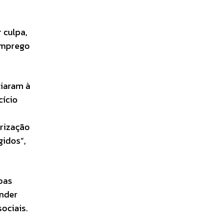
 culpa,
semprego
ciaram à
cício
orização
gidos”,
soas
ender
ociais.