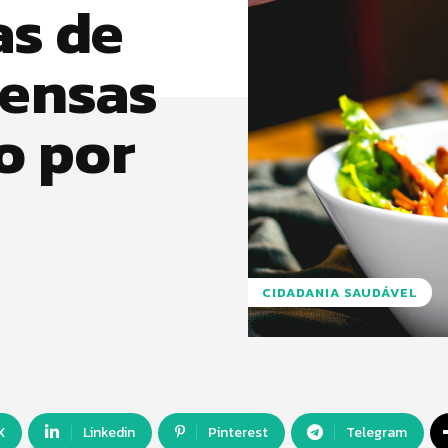
as de
pensas
o por
CIDADANIA SAUDÁVEL
X
Linkedin
Pinterest
Telegram