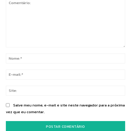
Comentário:
No
E-
mai
Sit
Salve meu nome, e-mail e site neste navegador para a próxima
vez que eu comentar.