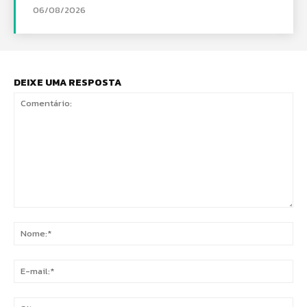
06/08/2026
DEIXE UMA RESPOSTA
Comentário:
No
E-
mai
Sit