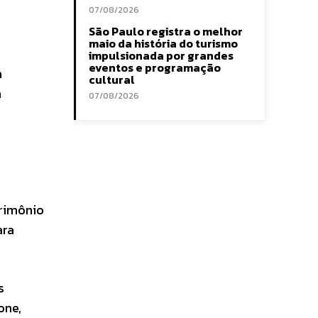
07/08/2026
São Paulo registra o melhor
maio da história do turismo
impulsionada por grandes
eventos e programação
a
cultural
a
07/08/2026
trimônio
ara
s
one,