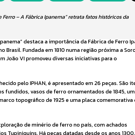
erro – A Fábrica Ipanema” retrata fatos históricos da
Ipanema” destaca a importância da Fábrica de Ferro 
o no Brasil. Fundada em 1810 numa região próxima a So
m João VI promoveu diversas iniciativas para o
nhecido pelo IPHAN, é apresentado em 26 peças. São it
uos fundidos, vasos de ferro ornamentados de 1845, u
m marco topográfico de 1925 e uma placa comemorativa
ploração de minério de ferro no país, com achados
ios Tupiniquins. Há peças datadas desde os anos 1300.