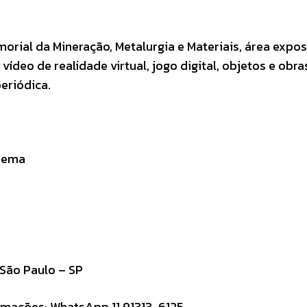
ial da Mineração, Metalurgia e Materiais, área expos
ídeo de realidade virtual, jogo digital, objetos e obra
eriódica.
anema
São Paulo – SP
rmações: WhatsApp 11 91313-6125