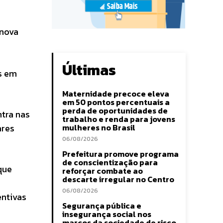
 nova
Últimas
s em
Maternidade precoce eleva
em 50 pontos percentuais a
perda de oportunidades de
ntra nas
trabalho e renda para jovens
ares
mulheres no Brasil
06/08/2026
Prefeitura promove programa
de conscientização para
que
reforçar combate ao
descarte irregular no Centro
06/08/2026
entivas
Segurança pública e
insegurança social nos
marcos da sociedade de risco