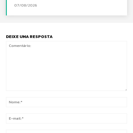
07/08/2026
DEIXE UMA RESPOSTA
Comentário:
No
E-
mai
Sit