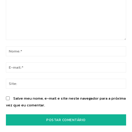
Comentário:
No
E-
mai
Sit
Salve meu nome, e-mail e site neste navegador para a próxima
vez que eu comentar.