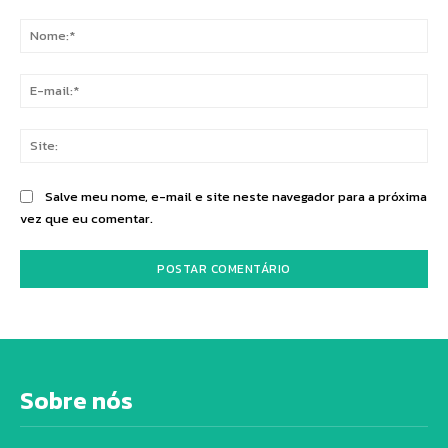
Comentário:
No
E-
mai
Sit
Salve meu nome, e-mail e site neste navegador para a próxima
vez que eu comentar.
Sobre nós