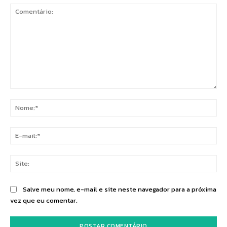
Comentário:
No
E-
mai
Sit
Salve meu nome, e-mail e site neste navegador para a próxima
vez que eu comentar.