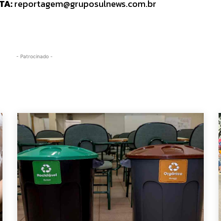
TA:
reportagem@gruposulnews.com.br
- Patrocinado -