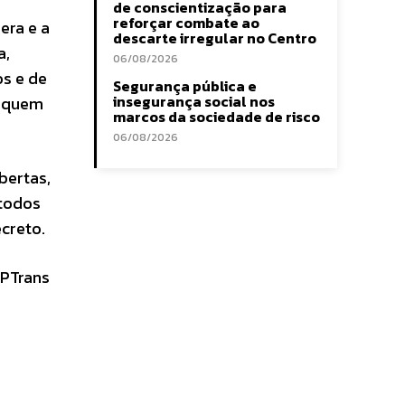
de conscientização para
reforçar combate ao
era e a
descarte irregular no Centro
a,
06/08/2026
os e de
Segurança pública e
insegurança social nos
fiquem
marcos da sociedade de risco
06/08/2026
bertas,
 todos
creto.
SPTrans