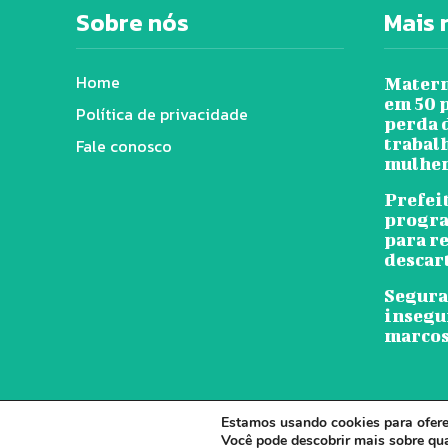
Sobre nós
Mais 
Home
Matern
em 50 
Política de privacidade
perda 
trabal
Fale conosco
mulher
Prefei
progra
para r
descar
Segura
insegu
marcos
Estamos usando cookies para oferec
© J
Você pode descobrir mais sobre qu