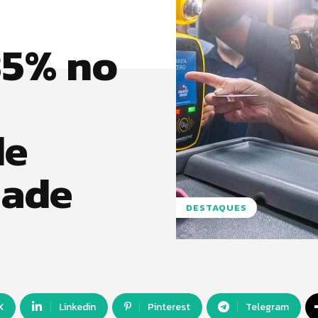
35% no
de
dade
DESTAQUES
X
Linkedin
Pinterest
Telegram