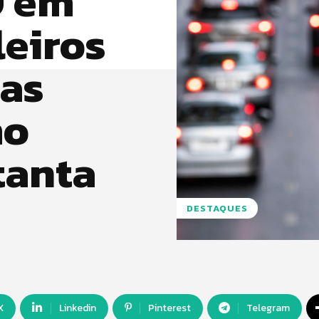
9 em
leiros
as
mo
tanta
DESTAQUES
X
Linkedin
Pinterest
Telegram