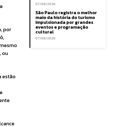
07/08/2026
ta
São Paulo registra o melhor
maio da história do turismo
impulsionada por grandes
eventos e programação
, por
cultural
ô,
07/08/2026
té mesmo
, ou
a estão
ue
ente
alcance