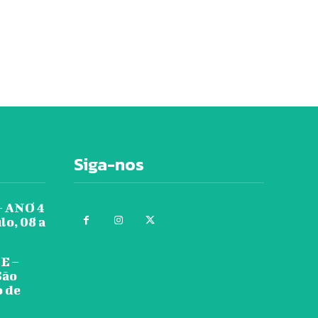
Siga-nos
 ANO 4
lo, 08 a
E –
São
o de