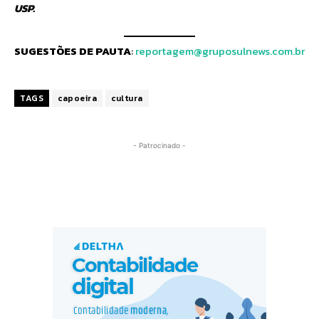
USP.
SUGESTÕES DE PAUTA
:
reportagem@gruposulnews.com.br
TAGS
capoeira
cultura
- Patrocinado -