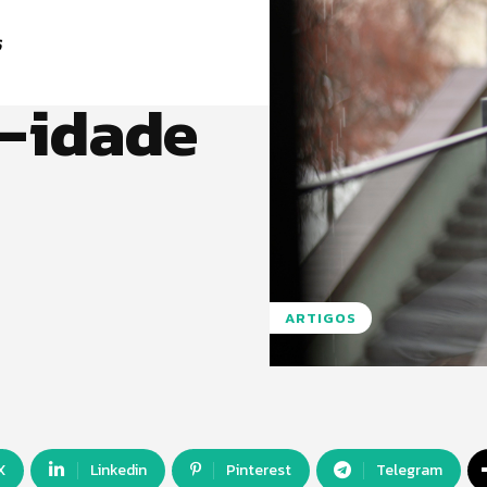
6
a-idade
ARTIGOS
X
Linkedin
Pinterest
Telegram