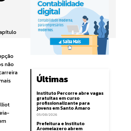
apítulo
cepção
os não
arreira
Últimas
 mais
Instituto Percorre abre vagas
gratuitas em curso
profissionalizante para
lliot
jovens em Santo Amaro
eia-
05/08/2026
 em
Prefeitura e Instituto
Aromeiazero abrem