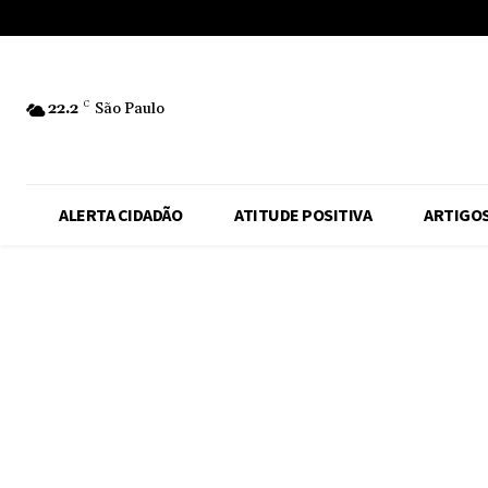
No menu items!
22.2
C
São Paulo
ALERTA CIDADÃO
ATITUDE POSITIVA
ARTIGO