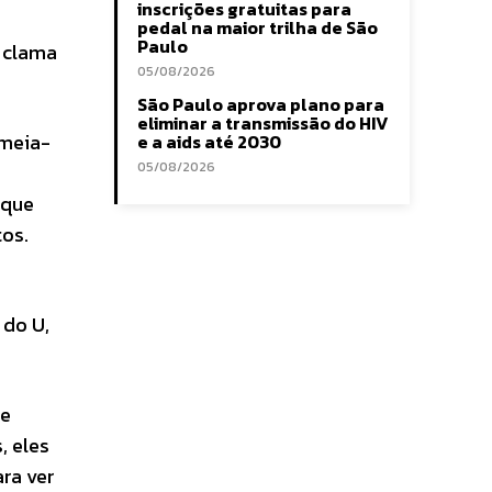
inscrições gratuitas para
pedal na maior trilha de São
Paulo
 clama
05/08/2026
São Paulo aprova plano para
eliminar a transmissão do HIV
 meia-
e a aids até 2030
05/08/2026
 que
os.
 do U,
de
, eles
ra ver