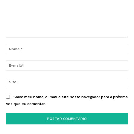
Comentário:
No
E-
mai
Sit
Salve meu nome, e-mail e site neste navegador para a próxima
vez que eu comentar.