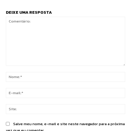
DEIXE UMA RESPOSTA
Comentário:
No
E-
mai
Sit
Salve meu nome, e-mail e site neste navegador para a próxima
vez que eu comentar.