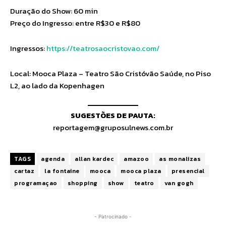
Duração do Show: 60 min
Preço do Ingresso: entre R$30 e R$80
Ingressos:
https://teatrosaocristovao.com/
Local: Mooca Plaza – Teatro São Cristóvão Saúde, no Piso
L2, ao lado da Kopenhagen
SUGESTÕES DE PAUTA:
reportagem@gruposulnews.com.br
TAGS
agenda
allan kardec
amazoo
as monalizas
cartaz
la fontaine
mooca
mooca plaza
presencial
programaçao
shopping
show
teatro
van gogh
- Patrocinado -