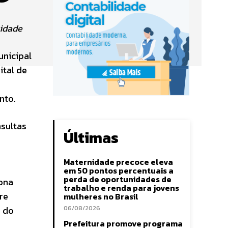
cidade
unicipal
ital de
nto.
nsultas
Últimas
Maternidade precoce eleva
em 50 pontos percentuais a
perda de oportunidades de
iona
trabalho e renda para jovens
re
mulheres no Brasil
s do
06/08/2026
Prefeitura promove programa