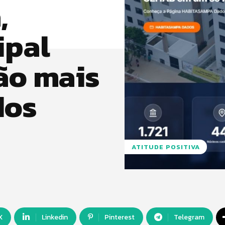
,
ipal
ão mais
dos
ATITUDE POSITIVA
X
Linkedin
Pinterest
Telegram