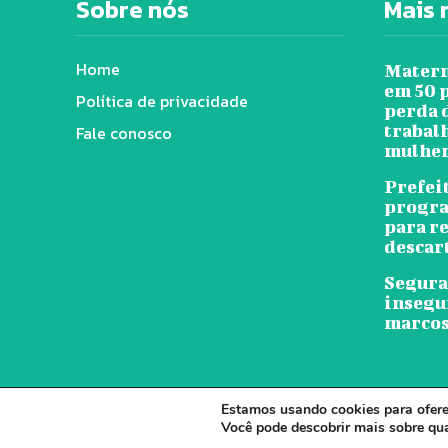
Sobre nós
Mais 
Home
Matern
em 50 
Política de privacidade
perda 
trabal
Fale conosco
mulher
Prefei
progra
para r
descar
Segura
insegu
marcos
Estamos usando cookies para oferec
© J
Você pode descobrir mais sobre qu