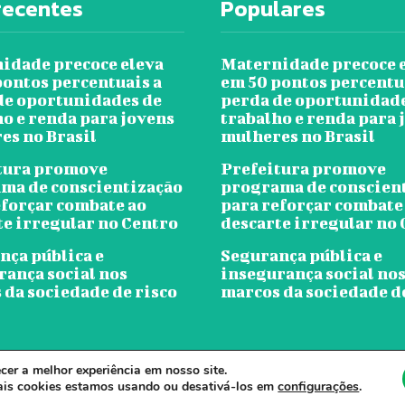
recentes
Populares
idade precoce eleva
Maternidade precoce 
pontos percentuais a
em 50 pontos percentu
de oportunidades de
perda de oportunidad
ho e renda para jovens
trabalho e renda para 
es no Brasil
mulheres no Brasil
tura promove
Prefeitura promove
ma de conscientização
programa de conscien
eforçar combate ao
para reforçar combate
te irregular no Centro
descarte irregular no
nça pública e
Segurança pública e
rança social nos
insegurança social no
 da sociedade de risco
marcos da sociedade d
er a melhor experiência em nosso site.
ornal Ver A Cidade - Todos os direitos reservados. - Desenvolvido por Clou
ais cookies estamos usando ou desativá-los em
configurações
.