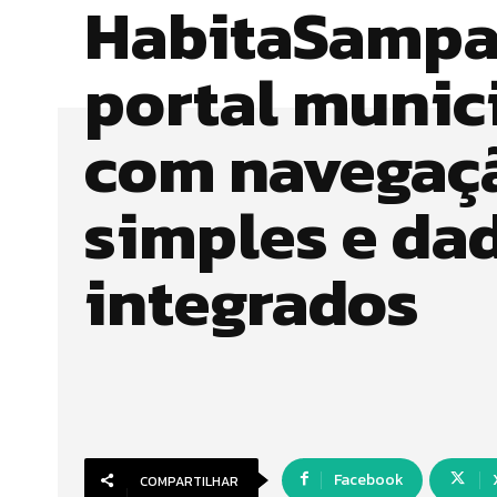
HabitaSampa
portal munic
com navegaç
simples e da
integrados
Facebook
COMPARTILHAR