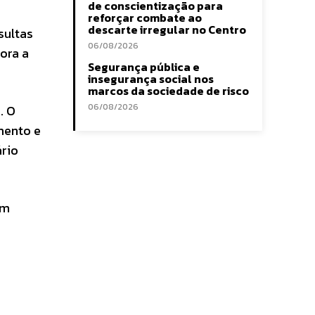
de conscientização para
reforçar combate ao
descarte irregular no Centro
sultas
06/08/2026
ora a
Segurança pública e
insegurança social nos
marcos da sociedade de risco
06/08/2026
. O
mento e
ário
em