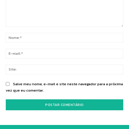
Comentário:
No
E-
mai
Sit
Salve meu nome, e-mail e site neste navegador para a próxima
vez que eu comentar.