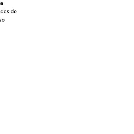
ia
ades de
so