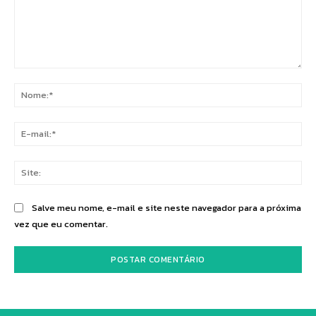
Comentário:
No
E-
mai
Sit
Salve meu nome, e-mail e site neste navegador para a próxima
vez que eu comentar.