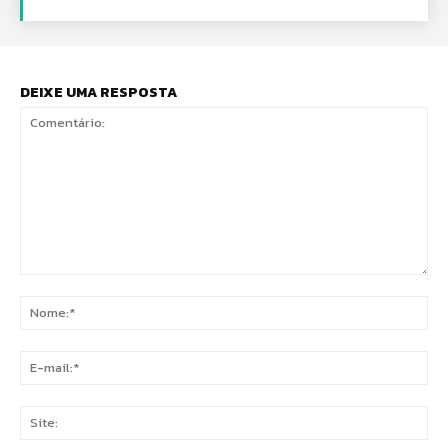
DEIXE UMA RESPOSTA
Comentário:
No
E-
mai
Sit