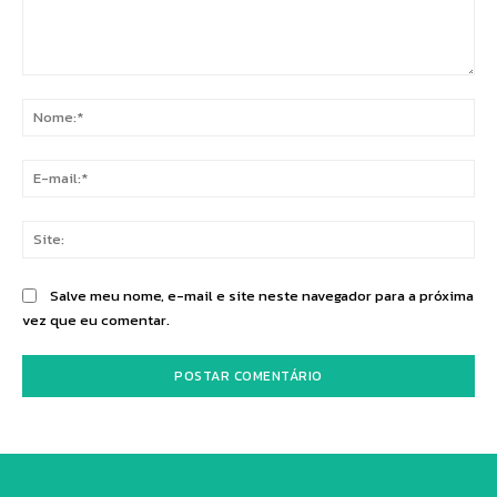
Comentário:
No
E-
mai
Sit
Salve meu nome, e-mail e site neste navegador para a próxima
vez que eu comentar.