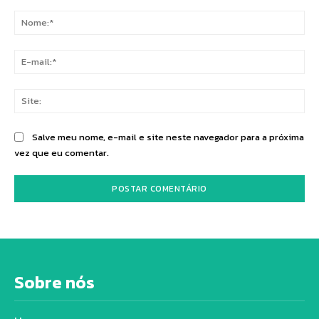
Comentário:
No
E-
mai
Sit
Salve meu nome, e-mail e site neste navegador para a próxima
vez que eu comentar.
Sobre nós